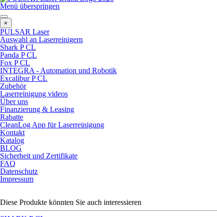
Menü überspringen
×
PULSAR Laser
Auswahl an Laserreinigern
Shark P CL
Panda P CL
Fox P CL
INTEGRA - Automation und Robotik
Excalibur P CL
Zubehör
Laserreinigung videos
Über uns
Finanzierung & Leasing
Rabatte
CleanLog App für Laserreinigung
Kontakt
Katalog
BLOG
Sicherheit und Zertifikate
FAQ
Datenschutz
Impressum
Diese Produkte könnten Sie auch interessieren