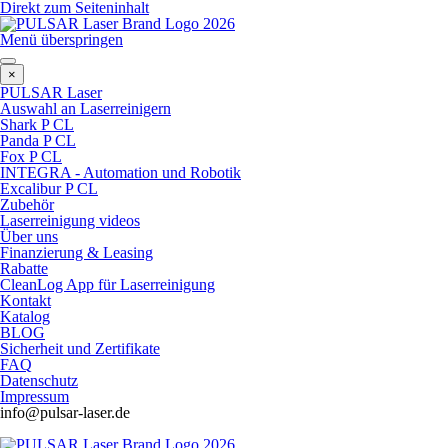
Direkt zum Seiteninhalt
Menü überspringen
×
PULSAR Laser
Auswahl an Laserreinigern
Shark P CL
Panda P CL
Fox P CL
INTEGRA - Automation und Robotik
Excalibur P CL
Zubehör
Laserreinigung videos
Über uns
Finanzierung & Leasing
Rabatte
CleanLog App für Laserreinigung
Kontakt
Katalog
BLOG
Sicherheit und Zertifikate
FAQ
Datenschutz
Impressum
info@pulsar-laser.de