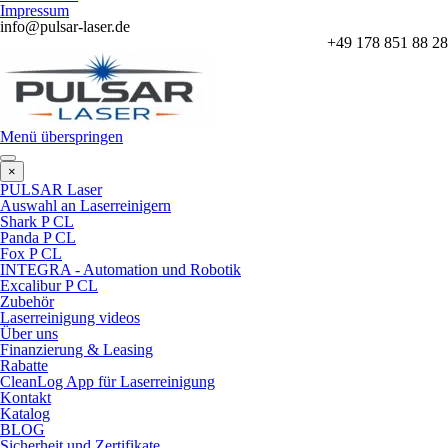
Impressum
info@pulsar-laser.de
+49 178 851 88 28
Menü überspringen
×
PULSAR Laser
Auswahl an Laserreinigern
Shark P CL
Panda P CL
Fox P CL
INTEGRA - Automation und Robotik
Excalibur P CL
Zubehör
Laserreinigung videos
Über uns
Finanzierung & Leasing
Rabatte
CleanLog App für Laserreinigung
Kontakt
Katalog
BLOG
Sicherheit und Zertifikate