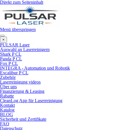
Direkt zum Seiteninhalt
Menü überspringen
×
PULSAR Laser
Auswahl an Laserreinigern
Shark P CL
Panda P CL
Fox P CL
INTEGRA - Automation und Robotik
Excalibur P CL
Zubehör
Laserreinigung videos
Über uns
Finanzierung & Leasing
Rabatte
CleanLog App für Laserreinigung
Kontakt
Katalog
BLOG
Sicherheit und Zertifikate
FAQ
Datenschutz