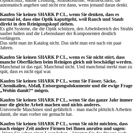
Optikschutz, stabile Leistung, Strahlkontrolle, Warnleuchten, die
automatisch angehen und nicht erst dann, wenn jemand daran denkt.
Kaufen Sie keinen SHARK P CL, wenn Sie denken, dass es
normal ist, dass eine Optik kaputtgeht, weil Rauch und Staub
direkt in den Reinigungskopf ziehen.
Es gibt Systeme, die die Optik schützen, den Arbeitsbereich des Strahls
sauber halten und die Lebensdauer der Komponenten deutlich
verlängern.
Das sieht man im Katalog nicht. Das sieht man erst nach ein paar
Jahren.
Kaufen Sie keinen SHARK P CL, wenn es Sie nicht stört, dass
manche Oberflächen beim Reinigen gleich mit beschädigt werden.
Manchmal ist das egal. Manchmal nicht. Und manchmal merkt man zu
spät, dass es nicht egal war.
Kaufen Sie keinen SHARK P CL, wenn Sie Fässer, Säcke,
Chemikalien, Abfall, Entsorgungsdokumente und die ewige Frage
„Wohin damit?“ mögen.
Kaufen Sie keinen SHARK P CL, wenn Sie das ganze Jahr immer
nur die gleiche Arbeit machen und nichts anderes.
Universelle Maschinen sind gefährlich – man macht plötzlich Arbeiten
damit, die man vorher nie gemacht hat.
Kaufen Sie keinen SHARK P CL, wenn Sie nicht möchten, dass
nach einiger Zeit andere Firmen bei Ihnen anrufen und sagen: