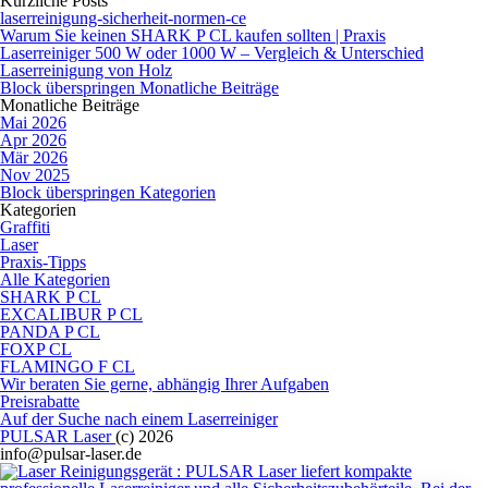
Kürzliche Posts
laserreinigung-sicherheit-normen-ce
Warum Sie keinen SHARK P CL kaufen sollten | Praxis
Laserreiniger 500 W oder 1000 W – Vergleich & Unterschied
Laserreinigung von Holz
Block überspringen Monatliche Beiträge
Monatliche Beiträge
Mai 2026
Apr 2026
Mär 2026
Nov 2025
Block überspringen Kategorien
Kategorien
Graffiti
Laser
Praxis-Tipps
Alle Kategorien
SHARK P CL
EXCALIBUR P CL
PANDA P CL
FOXP CL
FLAMINGO F CL
Wir beraten Sie gerne, abhängig Ihrer Aufgaben
Preisrabatte
Auf der Suche nach einem Laserreiniger
PULSAR Laser
(c) 2026
info@pulsar-laser.de