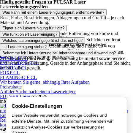
Häufig gestellte Fragen zu PULSAR Laser
Laserreinigungsgeräten
Was kann mit einem Laserreinigungsgerät entfernt werden?
Rost, Farbe, Beschichtungen, Ablagerungen und Graffiti – je nach
Material und Anwendung.
Eignet sich Laserreinigung für Holz?
Ja – insbesondere für die schonende Entfernung von Farbe und
Wie funktioniert Laserreinigung?
Verschmutzungen auf Holzoberflächen.
Die Oberfläche wird gezielt bearbeitet, wobei Schichten entfernt
Welches Laserreinigungsgerät ist das richtige?
werden, ohne das Grundmaterial mechanisch zu belasten.
Das hängt von Material, Verschmutzung und Fläche ab – von
Ist Laserreinigung sicher?
einfachen Anwendungen bis zu großflächigem Abtrag.
Ja – bei korrekter Anwendung und geeigneten Schutzmaßnahmen.
Bekomme ich Unterstützung bei Inbetriebnahme und Anwendung?
👉
Unsere Geräte sind geprüft und getestet.
Ja – inklusive Einweisung, Unterstützung beim Start sowie Service
SHARK P CL
und technischer Beratung. Gerade in der Anfangsphase sind Sie nicht
EXCALIBUR P CL
auf sich allein gestellt.
PANDA P CL
FOXP CL
FLAMINGO F CL
Wir beraten Sie gerne, abhängig Ihrer Aufgaben
Preisrabatte
Auf der Suche nach einem Laserreiniger
PULSAR Laser
(c) 2026
info@pulsar-laser.de
Cookie-Einstellungen
Diese Website verwendet notwendige Cookies und
externe Dienste. Mit Ihrer Zustimmung verwenden wir
zusätzlich Analyse-Cookies zur Verbesserung der
+49 178 851 88 28