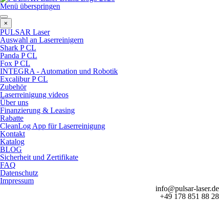
Menü überspringen
×
PULSAR Laser
Auswahl an Laserreinigern
Shark P CL
Panda P CL
Fox P CL
INTEGRA - Automation und Robotik
Excalibur P CL
Zubehör
Laserreinigung videos
Über uns
Finanzierung & Leasing
Rabatte
CleanLog App für Laserreinigung
Kontakt
Katalog
BLOG
Sicherheit und Zertifikate
FAQ
Datenschutz
Impressum
info@pulsar-laser.de
+49 178 851 88 28