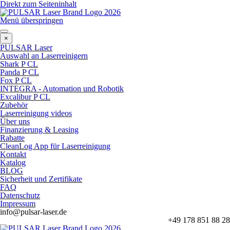
Direkt zum Seiteninhalt
Menü überspringen
×
PULSAR Laser
Auswahl an Laserreinigern
Shark P CL
Panda P CL
Fox P CL
INTEGRA - Automation und Robotik
Excalibur P CL
Zubehör
Laserreinigung videos
Über uns
Finanzierung & Leasing
Rabatte
CleanLog App für Laserreinigung
Kontakt
Katalog
BLOG
Sicherheit und Zertifikate
FAQ
Datenschutz
Impressum
info@pulsar-laser.de
+49 178 851 88 28